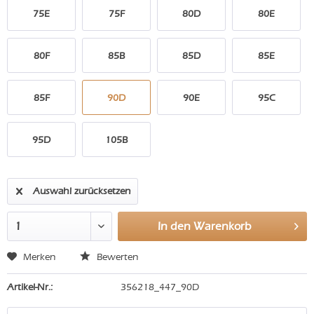
75E
75F
80D
80E
80F
85B
85D
85E
85F
90D
90E
95C
95D
105B
Auswahl zurücksetzen
In den
Warenkorb
Merken
Bewerten
Artikel-Nr.:
356218_447_90D