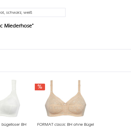
rot, schwarz, weiß
ic Miederhose"
 bügelloser BH
FORMAT classic BH ohne Bügel