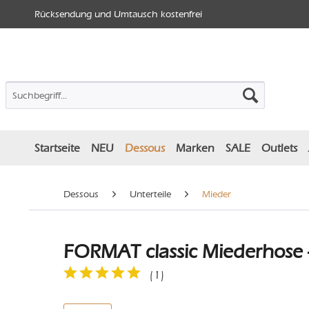
Rücksendung und Umtausch kostenfrei
Startseite
NEU
Dessous
Marken
SALE
Outlets
Dessous
Unterteile
Mieder
FORMAT classic Miederhose -
(
1
)