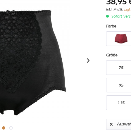
38,95 
inkl. MwSt.
zzgl
Sofort vers
Farbe
Größe
75
95
115
Auswah