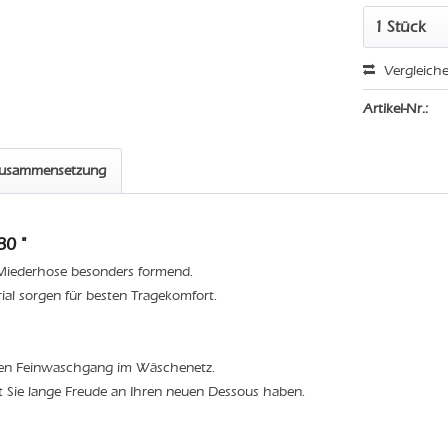
Vergleich
Artikel-Nr.:
zusammensetzung
80 "
e Miederhose besonders formend.
l sorgen für besten Tragekomfort.
den Feinwaschgang im Wäschenetz.
t Sie lange Freude an Ihren neuen Dessous haben.