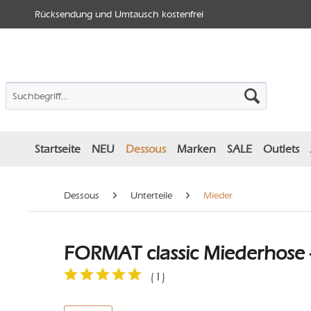
Rücksendung und Umtausch kostenfrei
Startseite
NEU
Dessous
Marken
SALE
Outlets
Dessous
Unterteile
Mieder
FORMAT classic Miederhose -
(
1
)