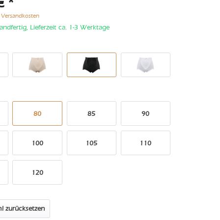
€ *
. Versandkosten
andfertig, Lieferzeit ca. 1-3 Werktage
80
85
90
100
105
110
120
l zurücksetzen