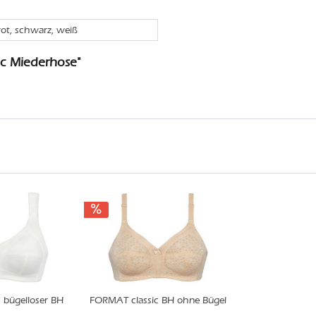
rot, schwarz, weiß
ic Miederhose"
 bügelloser BH
FORMAT classic BH ohne Bügel