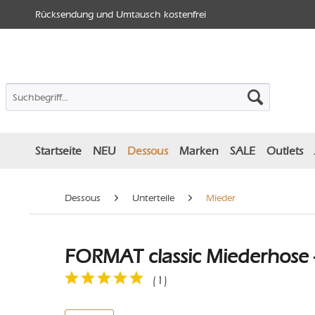
Rücksendung und Umtausch kostenfrei
Startseite
NEU
Dessous
Marken
SALE
Outlets
Dessous
Unterteile
Mieder
FORMAT classic Miederhose 
(
1
)