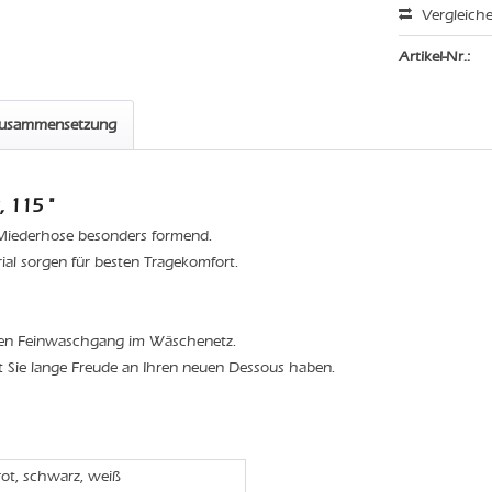
Vergleich
Artikel-Nr.:
zusammensetzung
 115 "
e Miederhose besonders formend.
l sorgen für besten Tragekomfort.
den Feinwaschgang im Wäschenetz.
t Sie lange Freude an Ihren neuen Dessous haben.
rot, schwarz, weiß