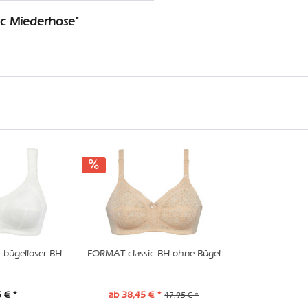
ic Miederhose"
 bügelloser BH
FORMAT classic BH ohne Bügel
 € *
ab 38,45 € *
47,95 € *