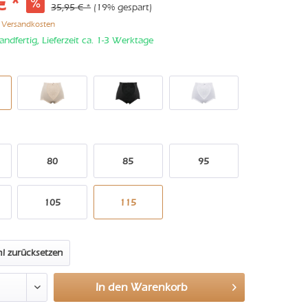
€ *
35,95 € *
(19% gespart)
. Versandkosten
andfertig, Lieferzeit ca. 1-3 Werktage
80
85
95
105
115
l zurücksetzen
In den
Warenkorb