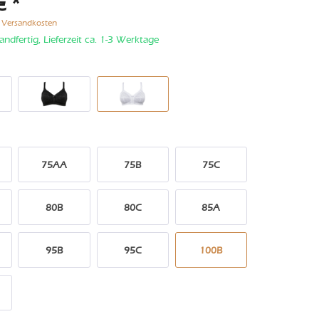
€ *
. Versandkosten
andfertig, Lieferzeit ca. 1-3 Werktage
75AA
75B
75C
80B
80C
85A
95B
95C
100B