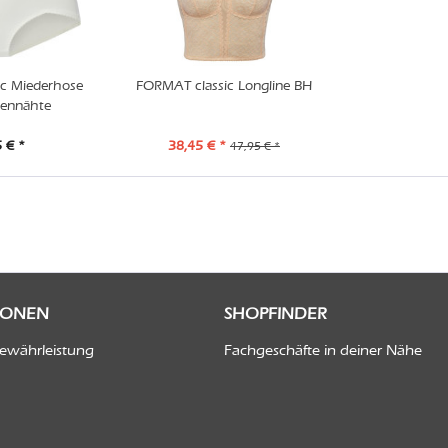
c Miederhose
FORMAT classic Longline BH
tennähte
 € *
38,45 € *
47,95 € *
IONEN
SHOPFINDER
Gewährleistung
Fachgeschäfte in deiner Nähe