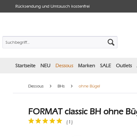
Rücksendung und Umtausch kostenfrei
Startseite
NEU
Dessous
Marken
SALE
Outlets
Dessous
BHs
ohne Bügel
FORMAT classic BH ohne Büge
(
1
)