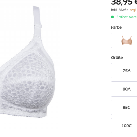
38,95 
inkl. MwSt.
zzgl
Sofort vers
Farbe
Größe
75A
80A
85C
100C