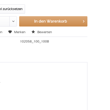
l zurücksetzen
In den
Warenkorb
en
Merken
Bewerten
102058_100_100B
.