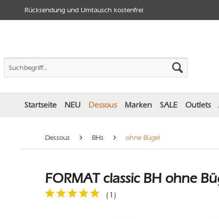
Rücksendung und Umtausch kostenfrei
Startseite
NEU
Dessous
Marken
SALE
Outlets
Dessous
BHs
ohne Bügel
FORMAT classic BH ohne Büge
(
1
)