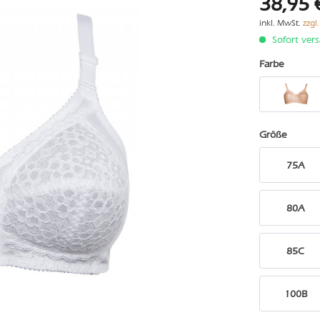
38,95 
inkl. MwSt.
zzgl
Sofort vers
Farbe
Größe
75A
80A
85C
100B