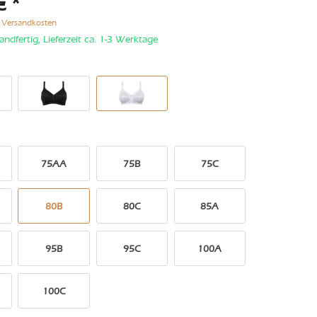
€ *
. Versandkosten
andfertig, Lieferzeit ca. 1-3 Werktage
75AA
75B
75C
80B
80C
85A
95B
95C
100A
100C