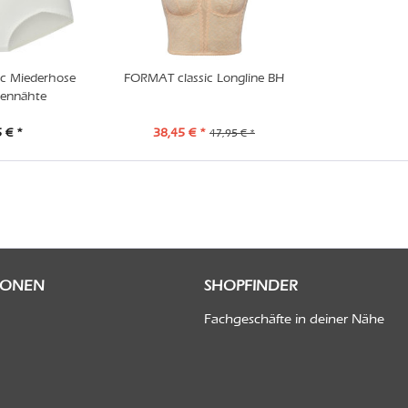
c Miederhose
FORMAT classic Longline BH
tennähte
 € *
38,45 € *
47,95 € *
IONEN
SHOPFINDER
Fachgeschäfte in deiner Nähe