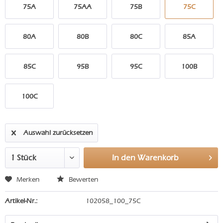
75A
75AA
75B
75C
80A
80B
80C
85A
85C
95B
95C
100B
100C
Auswahl zurücksetzen
In den
Warenkorb
Merken
Bewerten
Artikel-Nr.:
102058_100_75C