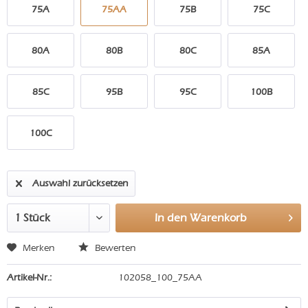
75A
75AA
75B
75C
80A
80B
80C
85A
85C
95B
95C
100B
100C
Auswahl zurücksetzen
In den
Warenkorb
Merken
Bewerten
Artikel-Nr.:
102058_100_75AA