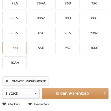
75A
75AA
75B
75C
80A
80AA
80B
80C
85A
85C
90A
90AA
90B
95B
95C
100C
10AA
Auswahl zurücksetzen
In den
Warenkorb
Merken
Bewerten