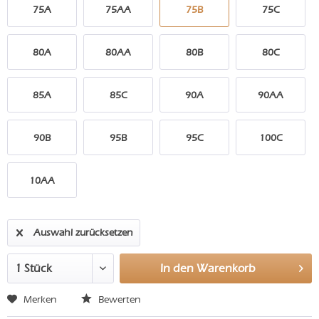
75A
75AA
75B
75C
80A
80AA
80B
80C
85A
85C
90A
90AA
90B
95B
95C
100C
10AA
Auswahl zurücksetzen
In den
Warenkorb
Merken
Bewerten