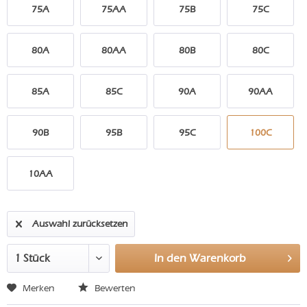
75A
75AA
75B
75C
80A
80AA
80B
80C
85A
85C
90A
90AA
90B
95B
95C
100C
10AA
Auswahl zurücksetzen
In den
Warenkorb
Merken
Bewerten