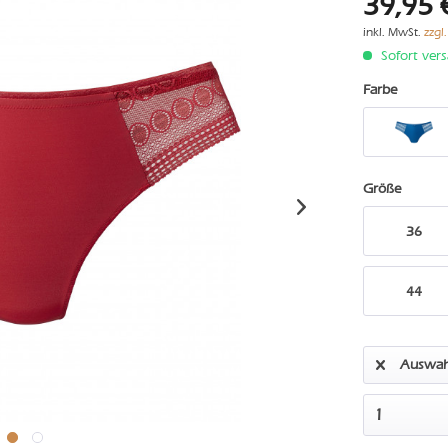
39,95 
inkl. MwSt.
zzgl
Sofort vers
Farbe
Größe
36
44
Auswah