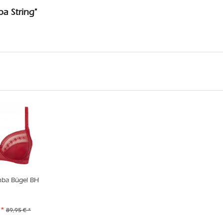
a String"
ba Bügel BH
 *
89,95 € *