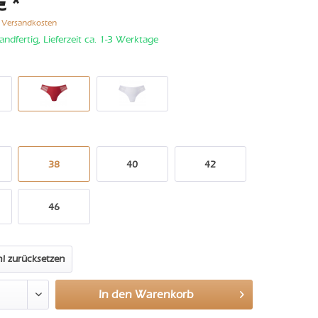
€ *
. Versandkosten
andfertig, Lieferzeit ca. 1-3 Werktage
38
40
42
46
l zurücksetzen
In den
Warenkorb