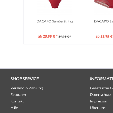
DACAPO Samba String
DACAPO Sa
ab 23,95 € *
ab 23,95 €
39,95 € *
SHOP SERVICE
INFORMAT
Versand & Zahlung
Gesetzliche 
Retouren
Datenschutz
Kontakt
Impressum
Hilfe
Über uns