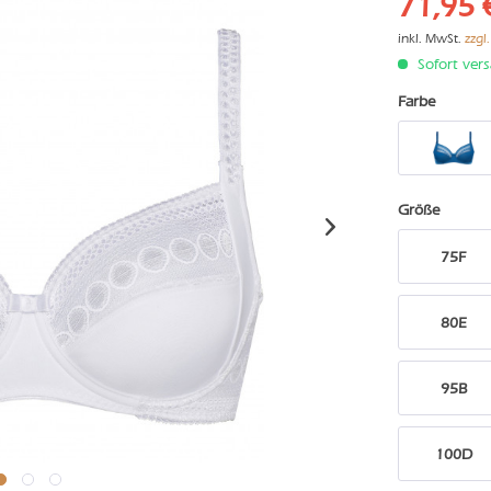
71,95 
inkl. MwSt.
zzgl
Sofort vers
Farbe
Größe
75F
80E
95B
100D