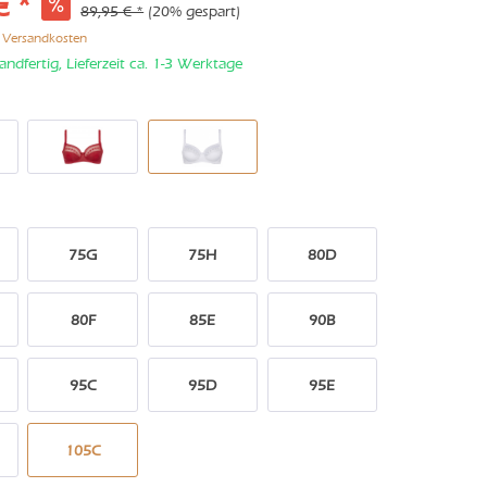
€ *
89,95 € *
(20% gespart)
. Versandkosten
andfertig, Lieferzeit ca. 1-3 Werktage
75G
75H
80D
80F
85E
90B
95C
95D
95E
105C