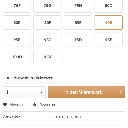
75F
75G
75H
80D
80E
80F
85E
90B
95B
95C
95D
95E
100D
105C
Auswahl zurücksetzen
In den
Warenkorb
Merken
Bewerten
Artikel-Nr.:
351018_100_90B