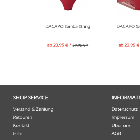
DACAPO Samba String
DACAPO Sa
ab 23,95 € *
ab 23,95 €
39,95 € *
SHOP SERVICE
INFORMAT
Versand & Zahlung
Datenschutz
Retouren
Impressum
Kontakt
Über uns
Hilfe
AGB