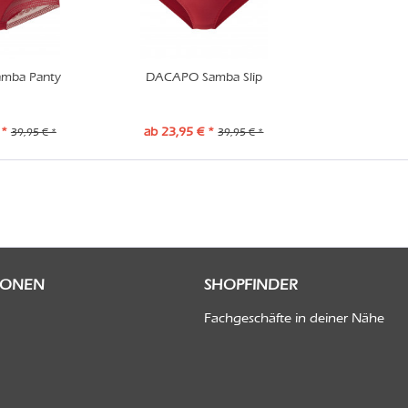
mba Panty
DACAPO Samba Slip
 *
ab 23,95 € *
39,95 € *
39,95 € *
IONEN
SHOPFINDER
Fachgeschäfte in deiner Nähe