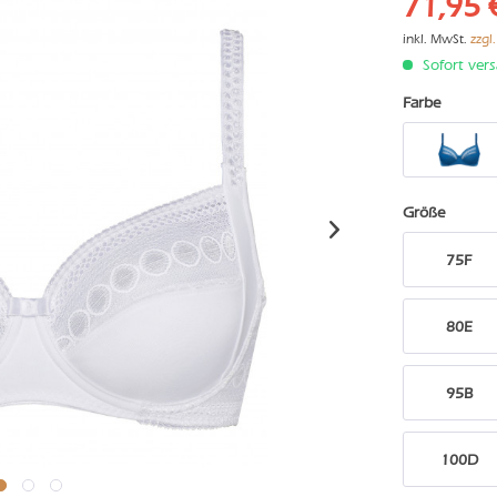
71,95 
inkl. MwSt.
zzgl
Sofort vers
Farbe
Größe
75F
80E
95B
100D