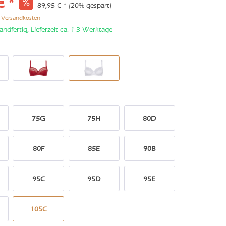
€ *
89,95 € *
(20% gespart)
. Versandkosten
andfertig, Lieferzeit ca. 1-3 Werktage
75G
75H
80D
80F
85E
90B
95C
95D
95E
105C