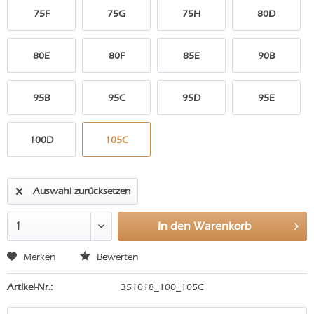
75F
75G
75H
80D
80E
80F
85E
90B
95B
95C
95D
95E
100D
105C
Auswahl zurücksetzen
In den
Warenkorb
Merken
Bewerten
Artikel-Nr.:
351018_100_105C