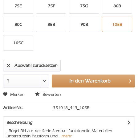
75E
75F
75G
80B
80C
85B
90B
105B
105C
Auswahl zurücksetzen
In den
Warenkorb
Merken
Bewerten
Artikel-Nr.:
351018_443_105B
Beschreibung
- Bügel BH aus der Serie Samba - funktionelle Materialien
unterstützen Passform und...
mehr