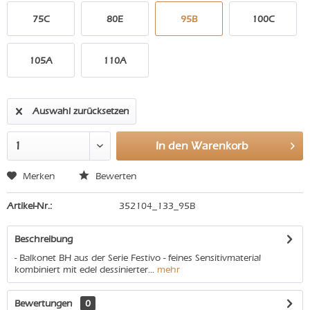
75C
80E
95B
100C
105A
110A
Auswahl zurücksetzen
In den
Warenkorb
Merken
Bewerten
Artikel-Nr.:
352104_133_95B
Beschreibung
- Balkonet BH aus der Serie Festivo - feines Sensitivmaterial
kombiniert mit edel dessinierter...
mehr
Bewertungen
0