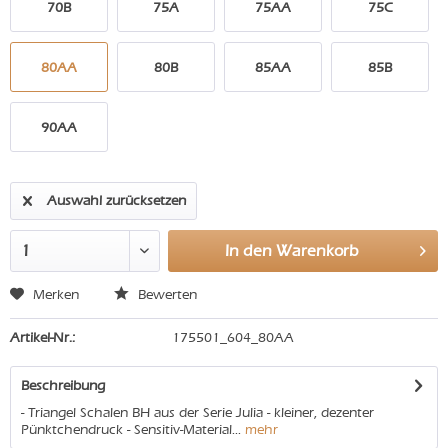
70B
75A
75AA
75C
80AA
80B
85AA
85B
90AA
Auswahl zurücksetzen
In den
Warenkorb
Merken
Bewerten
Artikel-Nr.:
175501_604_80AA
Beschreibung
- Triangel Schalen BH aus der Serie Julia - kleiner, dezenter
Pünktchendruck - Sensitiv-Material...
mehr