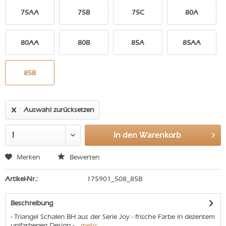
75AA
75B
75C
80A
80AA
80B
85A
85AA
85B
Auswahl zurücksetzen
In den
Warenkorb
Merken
Bewerten
Artikel-Nr.:
175901_508_85B
Beschreibung
- Triangel Schalen BH aus der Serie Joy - frische Farbe in dezentem
unifarbenen Design -...
mehr