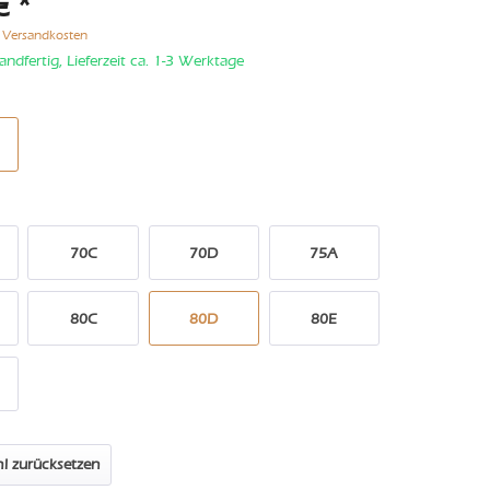
€ *
. Versandkosten
andfertig, Lieferzeit ca. 1-3 Werktage
70C
70D
75A
80C
80D
80E
l zurücksetzen