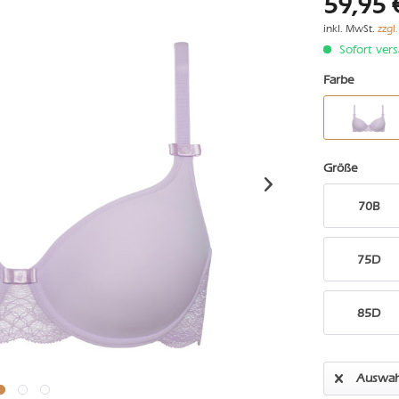
59,95 
inkl. MwSt.
zzgl
Sofort vers
Farbe
Größe
70B
75D
85D
Auswah