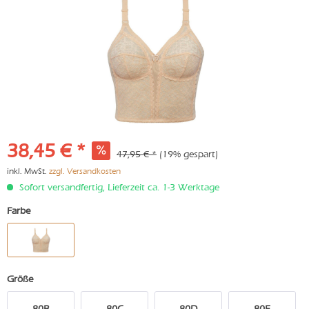
38,45 € *
47,95 € *
(19% gespart)
inkl. MwSt.
zzgl. Versandkosten
Sofort versandfertig, Lieferzeit ca. 1-3 Werktage
Farbe
Größe
80B
80C
80D
80E