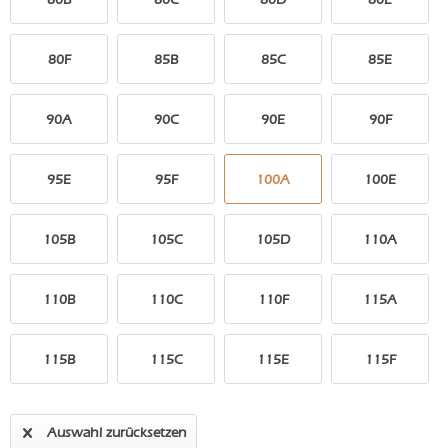
80F
85B
85C
85E
90A
90C
90E
90F
95E
95F
100A
100E
105B
105C
105D
110A
110B
110C
110F
115A
115B
115C
115E
115F
Auswahl zurücksetzen