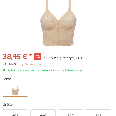
38,45 € *
47,95 € *
(19% gespart)
inkl. MwSt.
zzgl. Versandkosten
Sofort versandfertig, Lieferzeit ca. 1-3 Werktage
Farbe
Größe
80B
80C
80D
80E