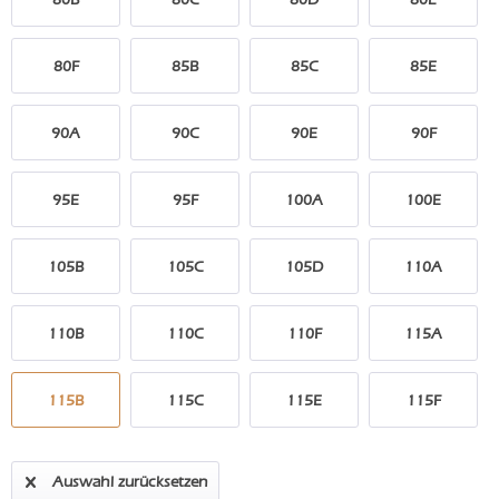
80F
85B
85C
85E
90A
90C
90E
90F
95E
95F
100A
100E
105B
105C
105D
110A
110B
110C
110F
115A
115B
115C
115E
115F
Auswahl zurücksetzen