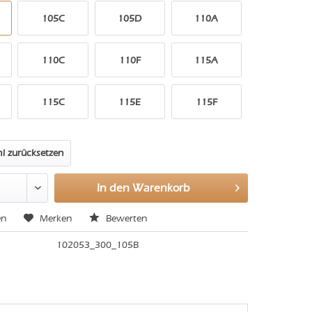
105C
105D
110A
110C
110F
115A
115C
115E
115F
l zurücksetzen
In den
Warenkorb
en
Merken
Bewerten
102053_300_105B