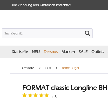
Rücksendung und Umtausch kostenfrei
Startseite
NEU
Dessous
Marken
SALE
Outlets
Dessous
BHs
ohne Bügel
FORMAT classic Longline BH 
(
3
)