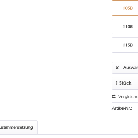
105B
110B
115B
Auswah
Vergleich
Artikel-Nr.:
zusammensetzung