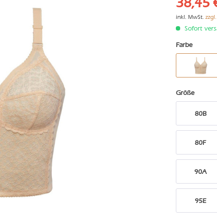
38,45 
inkl. MwSt.
zzgl
Sofort vers
Farbe
Größe
80B
80F
90A
95E