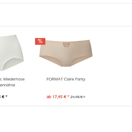
c Miederhose
FORMAT Claire Panty
tennähte
 € *
ab 17,45 € *
24,95 € *