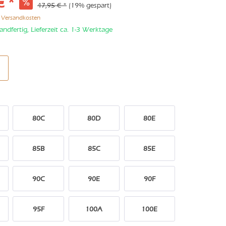
€ *
47,95 € *
(19% gespart)
. Versandkosten
andfertig, Lieferzeit ca. 1-3 Werktage
80C
80D
80E
85B
85C
85E
90C
90E
90F
95F
100A
100E