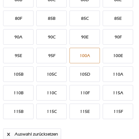
80F
85B
85C
85E
90A
90C
90E
90F
95E
95F
100A
100E
105B
105C
105D
110A
110B
110C
110F
115A
115B
115C
115E
115F
Auswahl zurücksetzen