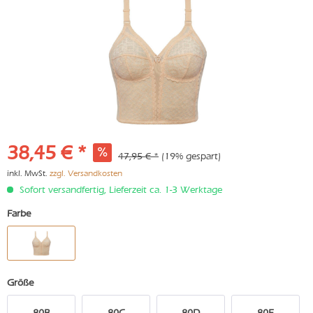
38,45 € *
47,95 € *
(19% gespart)
inkl. MwSt.
zzgl. Versandkosten
Sofort versandfertig, Lieferzeit ca. 1-3 Werktage
Farbe
Größe
80B
80C
80D
80E