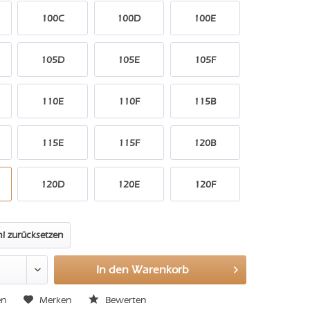
100C
100D
100E
105D
105E
105F
110E
110F
115B
115E
115F
120B
120D
120E
120F
l zurücksetzen
In den
Warenkorb
en
Merken
Bewerten