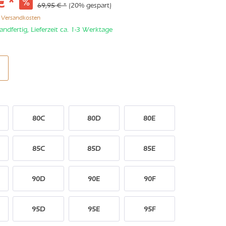
€ *
69,95 € *
(20% gespart)
. Versandkosten
andfertig, Lieferzeit ca. 1-3 Werktage
80C
80D
80E
85C
85D
85E
90D
90E
90F
95D
95E
95F