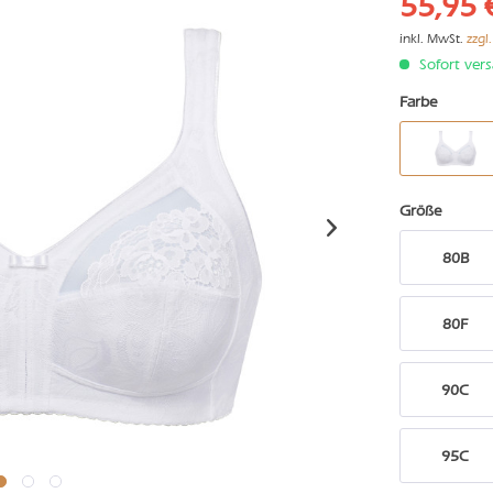
55,95 
inkl. MwSt.
zzgl
Sofort vers
Farbe
Größe
80B
80F
90C
95C