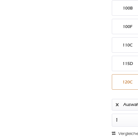
100B
100F
110C
115D
120C
Auswah
Vergleich