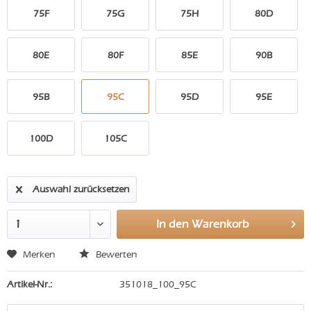
75F
75G
75H
80D
80E
80F
85E
90B
95B
95C
95D
95E
100D
105C
Auswahl zurücksetzen
In den
Warenkorb
Merken
Bewerten
Artikel-Nr.:
351018_100_95C