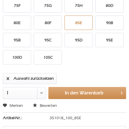
75F
75G
75H
80D
80E
80F
85E
90B
95B
95C
95D
95E
100D
105C
Auswahl zurücksetzen
In den
Warenkorb
Merken
Bewerten
Artikel-Nr.:
351018_100_85E