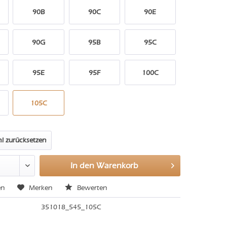
90B
90C
90E
90G
95B
95C
95E
95F
100C
105C
l zurücksetzen
In den
Warenkorb
en
Merken
Bewerten
351018_545_105C