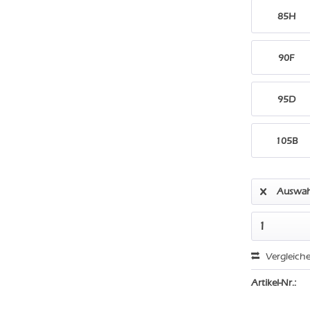
85H
90F
95D
105B
Auswah
Vergleich
Artikel-Nr.: