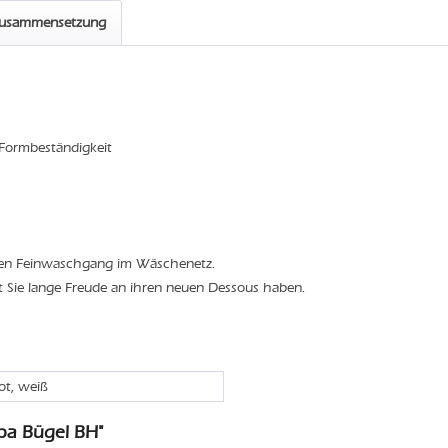
zusammensetzung
 Formbeständigkeit
den Feinwaschgang im Wäschenetz.
t Sie lange Freude an ihren neuen Dessous haben.
rot, weiß
ba Bügel BH"