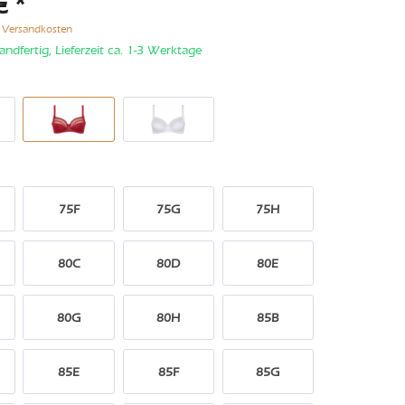
€ *
. Versandkosten
andfertig, Lieferzeit ca. 1-3 Werktage
75F
75G
75H
80C
80D
80E
80G
80H
85B
85E
85F
85G