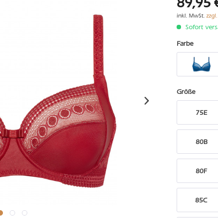
89,95 
inkl. MwSt.
zzgl
Sofort vers
Farbe
Größe
75E
80B
80F
85C