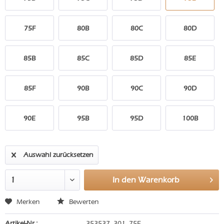
75F
80B
80C
80D
85B
85C
85D
85E
85F
90B
90C
90D
90E
95B
95D
100B
Auswahl zurücksetzen
In den
Warenkorb
Merken
Bewerten
Artikel-Nr.:
353537_301_75E