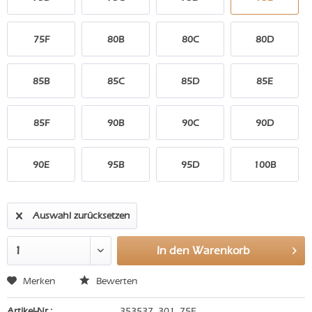
75F
80B
80C
80D
85B
85C
85D
85E
85F
90B
90C
90D
90E
95B
95D
100B
Auswahl zurücksetzen
In den
Warenkorb
Merken
Bewerten
Artikel-Nr.:
353537_301_75E