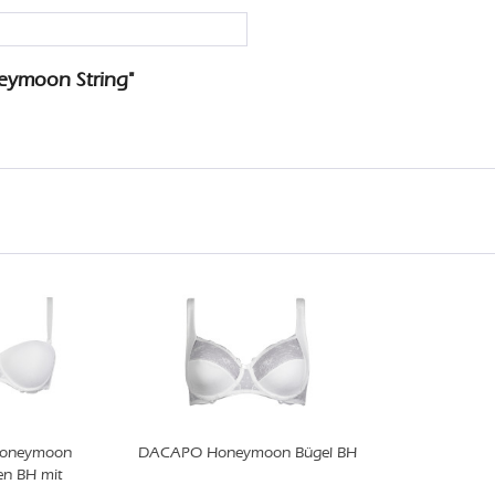
eymoon String"
oneymoon
DACAPO Honeymoon Bügel BH
en BH mit