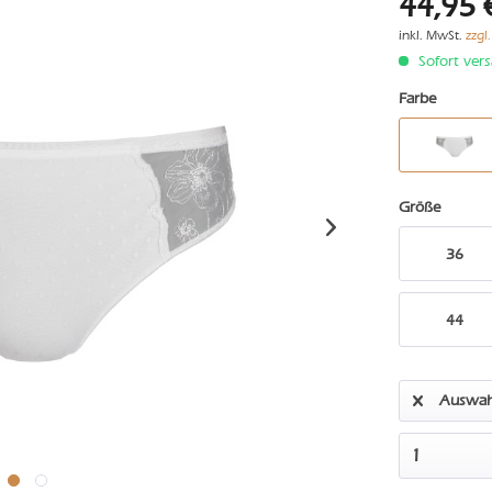
44,95 
inkl. MwSt.
zzgl
Sofort vers
Farbe
Größe
36
44
Auswah