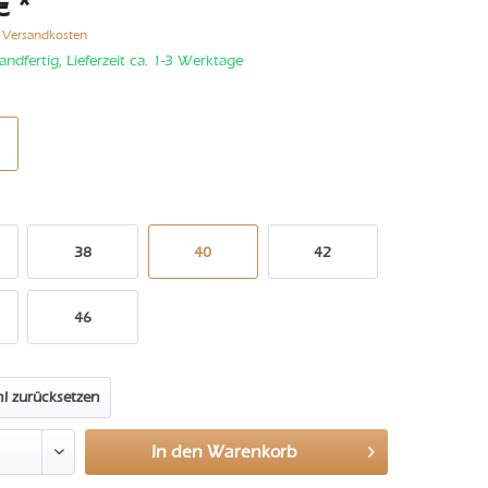
€ *
. Versandkosten
andfertig, Lieferzeit ca. 1-3 Werktage
38
40
42
46
l zurücksetzen
In den
Warenkorb