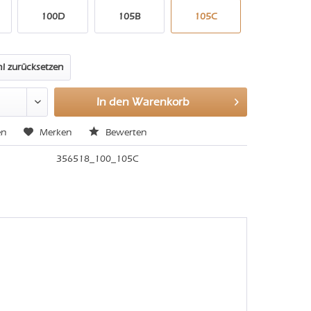
100D
105B
105C
l zurücksetzen
In den
Warenkorb
en
Merken
Bewerten
356518_100_105C