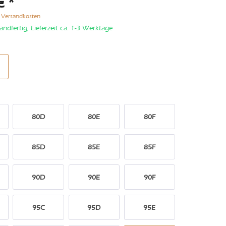
€ *
. Versandkosten
andfertig, Lieferzeit ca. 1-3 Werktage
80D
80E
80F
85D
85E
85F
90D
90E
90F
95C
95D
95E