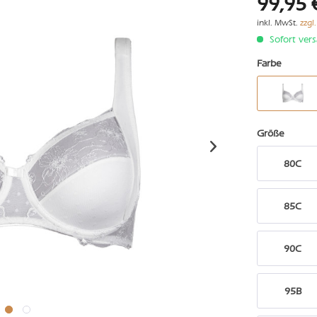
99,95 
inkl. MwSt.
zzgl
Sofort vers
Farbe
Größe
80C
85C
90C
95B