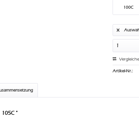
100C
Auswah
Vergleich
Artikel-Nr.:
zusammensetzung
 105C "