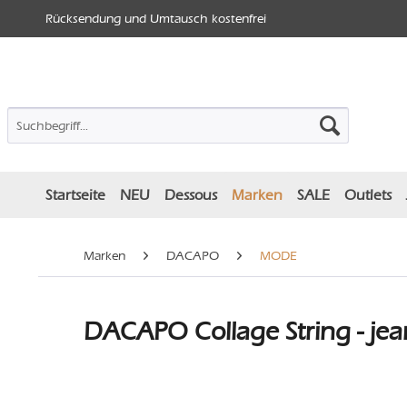
Rücksendung und Umtausch kostenfrei
Startseite
NEU
Dessous
Marken
SALE
Outlets
Marken
DACAPO
MODE
DACAPO Collage String - jea