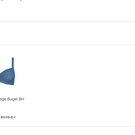
age Bügel BH
89,95 € *