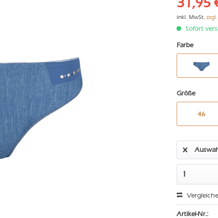
31,95 
inkl. MwSt.
zzgl
Sofort vers
Farbe
Größe
46
Auswah
Vergleich
Artikel-Nr.: