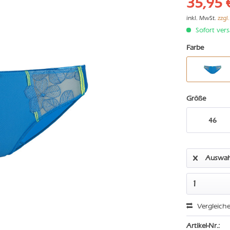
35,95 
inkl. MwSt.
zzgl
Sofort vers
Farbe
Größe
46
Auswah
Vergleich
Artikel-Nr.: