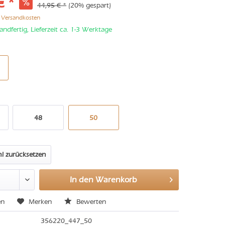
€ *
44,95 € *
(20% gespart)
. Versandkosten
andfertig, Lieferzeit ca. 1-3 Werktage
48
50
l zurücksetzen
In den
Warenkorb
en
Merken
Bewerten
356220_447_50