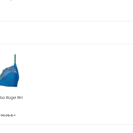
ba Bügel BH
99,95 € *