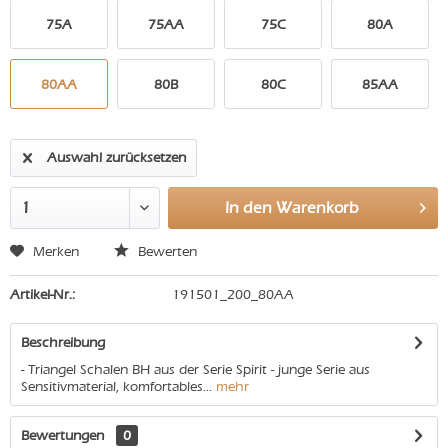
75A
75AA
75C
80A
80AA
80B
80C
85AA
Auswahl zurücksetzen
In den
Warenkorb
Merken
Bewerten
Artikel-Nr.:
191501_200_80AA
Beschreibung
- Triangel Schalen BH aus der Serie Spirit - junge Serie aus
Sensitivmaterial, komfortables...
mehr
Bewertungen
0