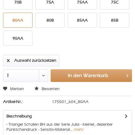
70B
75A
75AA
75C
80AA
80B
85AA
85B
90AA
Auswahl zurücksetzen
In den
Warenkorb
Merken
Bewerten
Artikel-Nr.:
175501_604_80AA
Beschreibung
- Triangel Schalen BH aus der Serie Julia - kleiner, dezenter
Pünktchendruck - Sensitiv-Material...
mehr